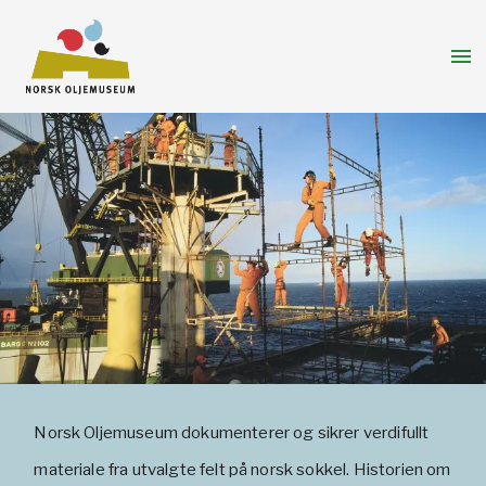
menu
Gå
til
innhold
OM INDUSTRIMINNE
VELG INDUSTRIMINNE
EQUINOR 50 ÅR
EKOFISK
FRIGG
Norsk Oljemuseum dokumenterer og sikrer verdifullt
materiale fra utvalgte felt på norsk sokkel. Historien om
STATFJORD