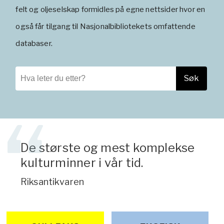
felt og oljeselskap formidles på egne nettsider hvor en
VALHALL
også får tilgang til Nasjonalbibliotekets omfattende
databaser.
DRAUGEN
Søk...
KIELLAND
Søk
GULLFAKS
De største og mest komplekse
kulturminner i vår tid.
Riksantikvaren